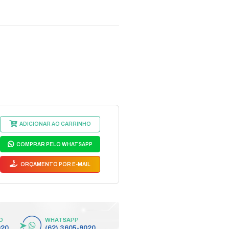
sor
/
ABO HDMI 3M
digo do Fabricante: 1028
1028
egmento:
CABO HDMI/EXTENSOR
bricante:
OLIVEIRA