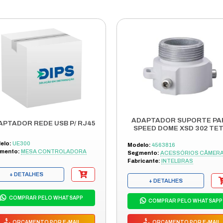
ÇÃO
 DE 3 METROS.
IMIDIA DE ALTA DEFINICAO DE DUAS CORES COM ALTA Q
PCIONAIS ? O COMPRIMENTO DO CABO MULTIMIDIA DE AL
PENHO DE CONEXAO: COM NUCLEO DE COBRE PURO DE 3
ICACAO: CABO MULTIMIDIA DE ALTA DEFINICAO, ACESSO
 QUEBRADO.