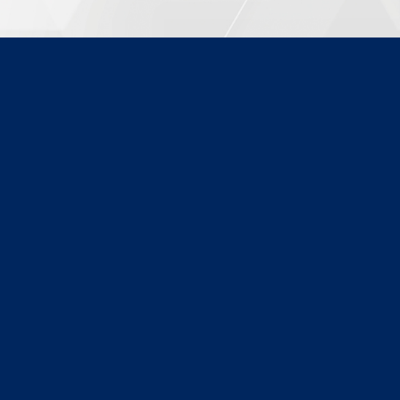
ADAPTADOR SUPORTE PARA
45
SPEED DOME XSD 302 TETO
Modelo:
4563816
Segmento:
ACESSÓRIOS CÂMERA
Fabricante:
INTELBRAS
+ DETALHES
COMPRAR PELO WHATSAPP
ORÇAMENTO POR E-MAIL