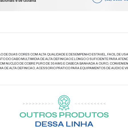
CA
e
Compre das 8h às 19h de segunda a sá
feriados nacionais e de Goiânia
elefone