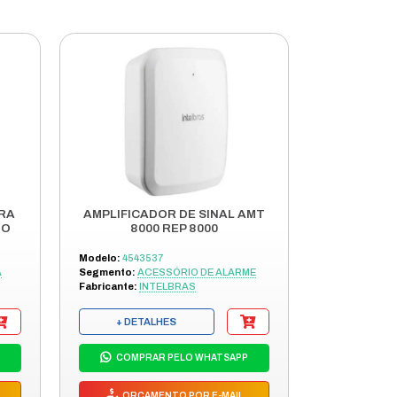
UALIDADE E DESEMPENHO ESTAVEL, FACIL DE USAR.
TA DEFINICAO E LONGO O SUFICIENTE PARA ATENDER AS
0 AWG E CABECA BANHADA A OURO, CONVENIENTE PARA
RIO PRATICO PARA EQUIPAMENTOS DE AUDIO E VIDEO. B