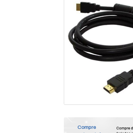
home
produtos
se
/
/
cabo hdmi 3m