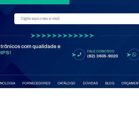
VER 
MARC