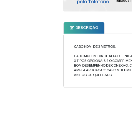
Compr
pelo T