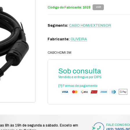
gurança eletrônica
gerenciamento de imagem
cabo hdmi/exten
/
/
C
Có
S
Fa