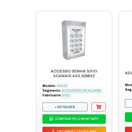
DESCRI
CABO HDMI
CABO MULT
3 TIPOS O
BOM DESEM
AMPLA APL
ANTIGO OU