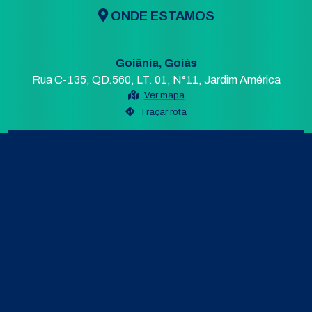
ONDE ESTAMOS
Goiânia, Goiás
Rua C-135, QD.560, LT. 01, N°11, Jardim América
Ver mapa
Traçar rota